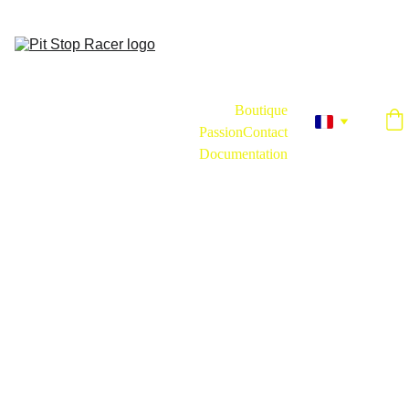
Une marque créée par un Simracer, pour les Simracers.
Accueil
Boutique
Passion
Contact
Documentation